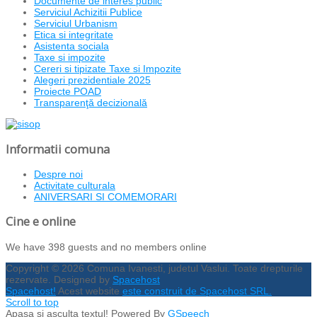
Documente de interes public
Serviciul Achizitii Publice
Serviciul Urbanism
Etica si integritate
Asistenta sociala
Taxe si impozite
Cereri si tipizate Taxe si Impozite
Alegeri prezidentiale 2025
Proiecte POAD
Transparenţă decizională
Informatii comuna
Despre noi
Activitate culturala
ANIVERSARI SI COMEMORARI
Cine e online
We have 398 guests and no members online
Copyright © 2026 Comuna Ivanesti, judetul Vaslui. Toate drepturile
rezervate. Designed by
Spacehost
Spacehost!
Acest website
este construit de Spacehost SRL.
Scroll to top
Apasa si asculta textul!
Powered By
GSpeech