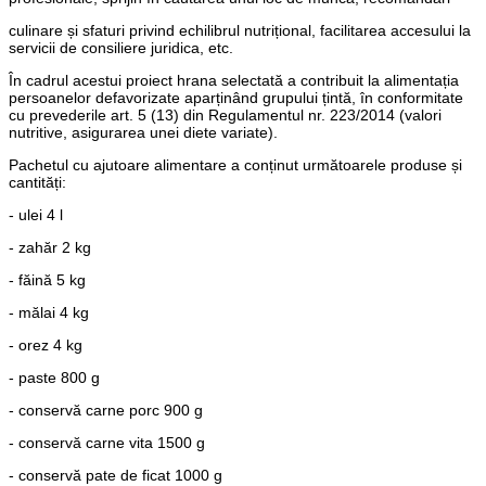
culinare și sfaturi privind echilibrul nutrițional, facilitarea accesului la
servicii de consiliere juridica, etc.
În cadrul acestui proiect hrana selectată a contribuit la alimentația
persoanelor defavorizate aparținând grupului țintă, în conformitate
cu prevederile art. 5 (13) din Regulamentul nr. 223/2014 (valori
nutritive, asigurarea unei diete variate).
Pachetul cu ajutoare alimentare a conținut următoarele produse și
cantități:
- ulei 4 l
- zahăr 2 kg
- făină 5 kg
- mălai 4 kg
- orez 4 kg
- paste 800 g
- conservă carne porc 900 g
- conservă carne vita 1500 g
- conservă pate de ficat 1000 g