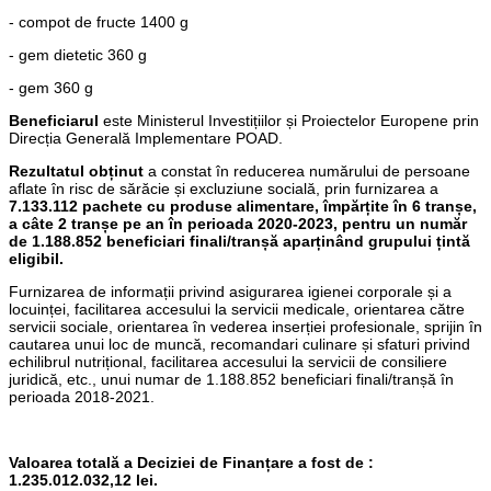
- compot de fructe 1400 g
- gem dietetic 360 g
- gem 360 g
Beneficiarul
este Ministerul Investițiilor și Proiectelor Europene prin
Direcția Generală Implementare POAD.
Rezultatul obținut
a constat în reducerea numărului de persoane
aflate în risc de sărăcie și excluziune socială, prin furnizarea a
7.133.112 pachete cu produse alimentare, împărțite în 6 tranșe,
a câte 2 tranșe pe an în perioada 2020-2023, pentru un număr
de 1.188.852 beneficiari finali/tranșă aparținând grupului țintă
eligibil.
Furnizarea de informații privind asigurarea igienei corporale și a
locuinței, facilitarea accesului la servicii medicale, orientarea către
servicii sociale, orientarea în vederea inserției profesionale, sprijin în
cautarea unui loc de muncă, recomandari culinare și sfaturi privind
echilibrul nutrițional, facilitarea accesului la servicii de consiliere
juridică, etc., unui numar de 1.188.852 beneficiari finali/tranșă în
perioada 2018-2021.
Valoarea totală a Deciziei de Finanțare a fost de :
1.235.012.032,12 lei.