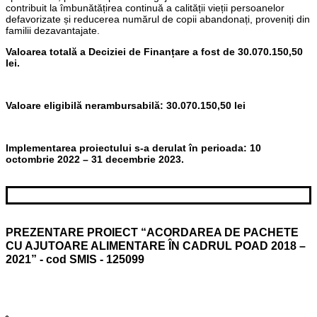
contribuit la îmbunătățirea continuă a calității vieții persoanelor
defavorizate și reducerea numărul de copii abandonați, proveniți din
familii dezavantajate.
Valoarea totală a Deciziei de Finanțare a fost de
30.070.150,50
lei.
Valoare eligibil
ă
nerambursabilă:
30.070.150,50
lei
Implementarea proiectului s-a derulat în perioada: 10
octombrie 2022 – 31 decembrie 2023.
PREZENTARE PROIECT “ACORDAREA DE PACHETE
CU AJUTOARE ALIMENTARE ÎN CADRUL POAD 2018 –
2021” - cod SMIS - 125099