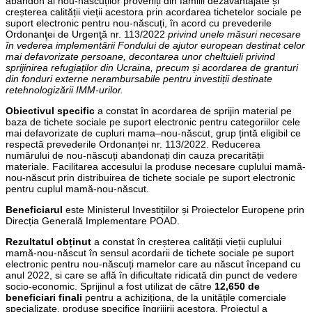
abandon al nou-născuților proveniți din familii dezavantajate și
creșterea calității vieții acestora prin acordarea tichetelor sociale pe
suport electronic pentru nou-născuți, în acord cu prevederile
Ordonanţei de Urgenţă nr. 113/2022
privind unele măsuri necesare
în vederea implementării Fondului de ajutor european destinat celor
mai defavorizate persoane, decontarea unor cheltuieli privind
sprijinirea refugiaților din Ucraina, precum și acordarea de granturi
din fonduri externe nerambursabile pentru investiții destinate
retehnologizării IMM-urilor.
Obiectivul specific
a constat în acordarea de sprijin material pe
baza de tichete sociale pe suport electronic pentru categoriilor cele
mai defavorizate de cupluri mama–nou-născut, grup țintă eligibil ce
respectă prevederile Ordonanței nr. 113/2022. Reducerea
numărului de nou-născuți abandonați din cauza precarității
materiale. Facilitarea accesului la produse necesare cuplului mamă-
nou-născut prin distribuirea de tichete sociale pe suport electronic
pentru cuplul mamă-nou-născut.
Beneficiarul
este Ministerul Investițiilor și Proiectelor Europene prin
Direcția Generală Implementare POAD.
Rezultatul obținut
a constat în creșterea calității vieții cuplului
mamă-nou-născut în sensul acordarii de tichete sociale pe suport
electronic pentru nou-născuți mamelor care au născut începand cu
anul 2022, si care se află în dificultate ridicată din punct de vedere
socio-economic. Sprijinul a fost utilizat de către
12,650 de
beneficiari finali
pentru a achiziționa, de la unitățile comerciale
specializate, produse specifice îngrijirii acestora. Proiectul a