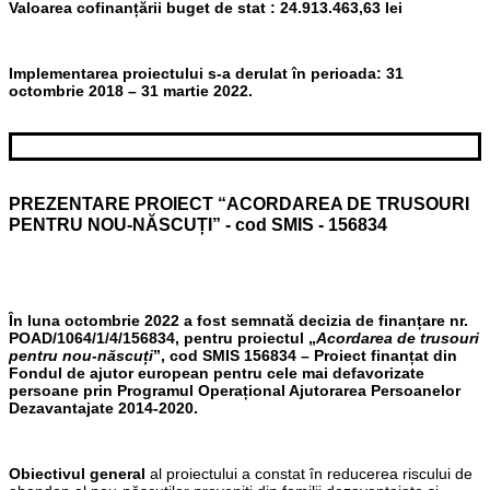
Valoarea cofinanțării buget de stat : 24.913.463,63 lei
Implementarea proiectului s-a derulat în perioada: 31
octombrie 2018 – 31 martie 2022.
PREZENTARE PROIECT “ACORDAREA DE TRUSOURI
PENTRU NOU-NĂSCUȚI” - cod SMIS - 156834
În luna octombrie 2022 a fost semnată decizia de finanțare nr.
POAD/1064/1/4/156834, pentru proiectul „
Acordarea de trusouri
pentru nou-născuți
”, cod SMIS 156834 – Proiect finanțat din
Fondul de ajutor european pentru cele mai defavorizate
persoane prin Programul Operațional Ajutorarea Persoanelor
Dezavantajate 2014-2020.
Obiectivul general
al proiectului a constat în reducerea riscului de