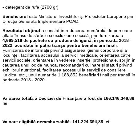
- detergent de rufe (2700 gr)
Beneficiarul
este Ministerul Investițiilor și Proiectelor Europene prin
Direcția Generală Implementare POAD.
Rezultatul obținut
a constat în reducerea numărului de persoane
aflate în risc de sărăcie și excluziune socială, prin furnizarea a
4,669,516 de pachete cu produse de igenă, în perioada 2018 -
2022, acordate în patru tranșe pentru beneficiarii finali
.
Furnizarea de informații privind asigurarea igienei corporale și a
locuinței, facilitarea accesului la servicii medicale, orientarea către
servicii sociale, orientarea în vederea inserției profesionale, sprijin în
cautarea unui loc de munca, recomandari culinare și sfaturi privind
echilibrul nutrițional, facilitarea accesului la servicii de consiliere
juridica, etc., unui numar de 1,188,852 beneficiari finali per tranșă în
perioada 2018 - 2020.
Valoarea totală a Deciziei de Finanțare a fost de 166.146.346,88
lei.
Valoare eligibilă nerambursabilă: 141.224.394,88 lei