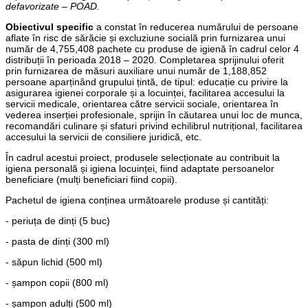
defavorizate – POAD.
Obiectivul specific
a constat în reducerea numărului de persoane
aflate în risc de sărăcie și excluziune socială prin furnizarea unui
număr de 4,755,408 pachete cu produse de igienă în cadrul celor 4
distribuții în perioada 2018 – 2020. Completarea sprijinului oferit
prin furnizarea de măsuri auxiliare unui număr de 1,188,852
persoane aparținând grupului țintă, de tipul: educație cu privire la
asigurarea igienei corporale și a locuinței, facilitarea accesului la
servicii medicale, orientarea către servicii sociale, orientarea în
vederea inserției profesionale, sprijin în căutarea unui loc de munca,
recomandări culinare și sfaturi privind echilibrul nutrițional, facilitarea
accesului la servicii de consiliere juridică, etc.
În cadrul acestui proiect, produsele selecționate au contribuit la
igiena personală și igiena locuinței, fiind adaptate persoanelor
beneficiare (mulți beneficiari fiind copii).
Pachetul de igiena conținea următoarele produse și cantități:
- periuța de dinți (5 buc)
- pasta de dinți (300 ml)
- săpun lichid (500 ml)
- șampon copii (800 ml)
- șampon adulți (500 ml)