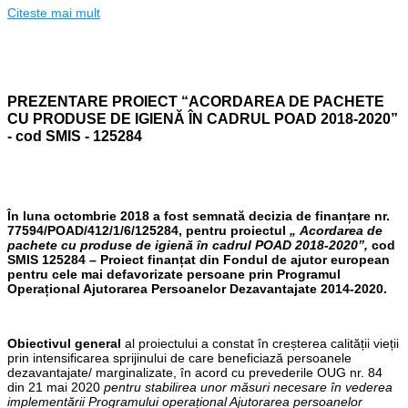
Citeste mai mult
PREZENTARE PROIECT “ACORDAREA DE PACHETE
CU PRODUSE DE IGIENĂ ÎN CADRUL POAD 2018-2020”
- cod SMIS - 125284
În luna octombrie 2018 a fost semnată decizia de finanțare nr.
77594/POAD/412/1/6/125284, pentru proiectul
„
Acordarea de
pachete cu produse de igienă în cadrul POAD 2018-2020”,
cod
SMIS 125284 – Proiect finanțat din Fondul de ajutor european
pentru cele mai defavorizate persoane prin Programul
Operațional Ajutorarea Persoanelor Dezavantajate 2014-2020.
Obiectivul general
al proiectului a constat în creșterea calității vieții
prin intensificarea sprijinului de care beneficiază persoanele
dezavantajate/ marginalizate, în acord cu prevederile OUG nr. 84
din 21 mai 2020
pentru stabilirea unor măsuri necesare în vederea
implementării Programului operațional Ajutorarea persoanelor