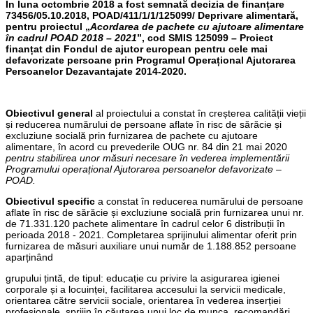
În luna octombrie 2018 a fost semnată decizia de finanțare
73456/05.10.2018, POAD/411/1/1/125099/ Deprivare alimentară,
pentru proiectul „
Acordarea de pachete cu ajutoare alimentare
în cadrul POAD 2018 – 2021
”, cod SMIS 125099 – Proiect
finanțat din Fondul de ajutor european pentru cele mai
defavorizate persoane prin Programul Operațional Ajutorarea
Persoanelor Dezavantajate 2014-2020.
Obiectivul general
al proiectului a constat în creșterea calității vieții
și reducerea numărului de persoane aflate în risc de sărăcie și
excluziune socială prin furnizarea de pachete cu ajutoare
alimentare, în acord cu prevederile OUG nr. 84 din 21 mai 2020
pentru stabilirea unor măsuri necesare în vederea implementării
Programului operațional Ajutorarea persoanelor defavorizate –
POAD.
Obiectivul specific
a constat în reducerea numărului de persoane
aflate în risc de sărăcie și excluziune socială prin furnizarea unui nr.
de 71.331.120 pachete alimentare în cadrul celor 6 distribuții în
perioada 2018 - 2021. Completarea sprijinului alimentar oferit prin
furnizarea de măsuri auxiliare unui număr de 1.188.852 persoane
aparținând
grupului țintă, de tipul: educație cu privire la asigurarea igienei
corporale și a locuinței, facilitarea accesului la servicii medicale,
orientarea către servicii sociale, orientarea în vederea inserției
profesionale, sprijin în căutarea unui loc de munca, recomandări