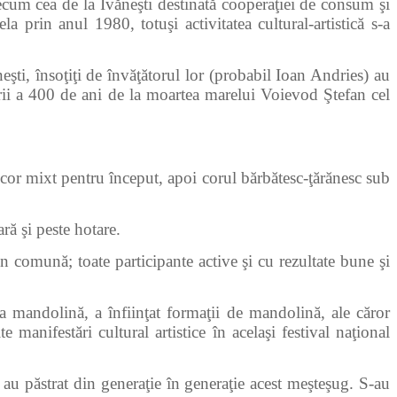
recum cea de la Ivăneşti destinată cooperaţiei de consum şi
 prin anul 1980, totuşi activitatea cultural-artistică s-a
 însoţiţi de învăţătorul lor (probabil Ioan Andries) au
irii a 400 de ani de la moartea marelui Voievod Ştefan cel
cor mixt pentru început, apoi corul bărbătesc-ţărănesc sub
ă şi peste hotare.
mună; toate participante active şi cu rezultate bune şi
andolină, a înfiinţat formaţii de mandolină, ale căror
e manifestări cultural artistice în acelaşi festival naţional
păstrat din generaţie în generaţie acest meşteşug. S-au