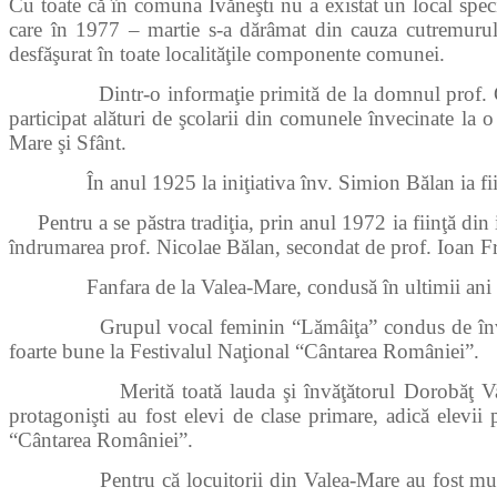
Cu toate că în comuna Ivăneşti nu a existat un local speci
care în 1977 – martie s-a dărâmat din cauza cutremurului,
desfăşurat în toate localităţile componente comunei.
Dintr-o informaţie primită de la domnul prof. Gheorghe
participat alături de şcolarii din comunele învecinate la
Mare şi Sfânt.
În anul 1925 la iniţiativa înv.
Simion Bălan ia fi
Pentru a se păstra tradiţia, prin anul 1972 ia fiinţă din
îndrumarea prof. Nicolae Bălan, secondat de prof. Ioan Fr
Fanfara de la Valea-Mare, condusă în ultimii ani de cătr
Grupul vocal feminin “Lămâiţa” condus de înv. Maria Vi
foarte bune la Festivalul Naţional “Cântarea României”.
Merită toată lauda şi învăţătorul Dorobăţ Valentin ca
protagonişti au fost elevi de clase primare, adică elevii pe
“Cântarea României”.
Pentru că locuitorii din Valea-Mare au fost muzicanţi d