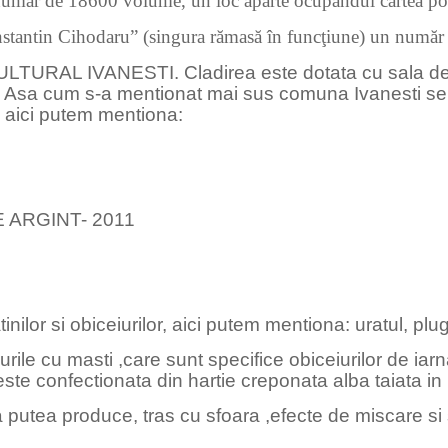
 număr de 18600 volume, un loc aparte ocupândul cartea pol
nstantin Cihodaru” (singura rămasă în funcţiune) un numă
LTURAL IVANESTI. Cladirea este dotata cu sala de sp
ile. Asa cum s-a mentionat mai sus comuna Ivanesti
, aici putem mentiona:
 ARGINT- 2011
 si obiceiurilor, aici putem mentiona: uratul, plugus
cu masti ,care sunt specifice obiceiurilor de iarna 
ste confectionata din hartie creponata alba taiata in 
a putea produce, tras cu sfoara ,efecte de miscare si