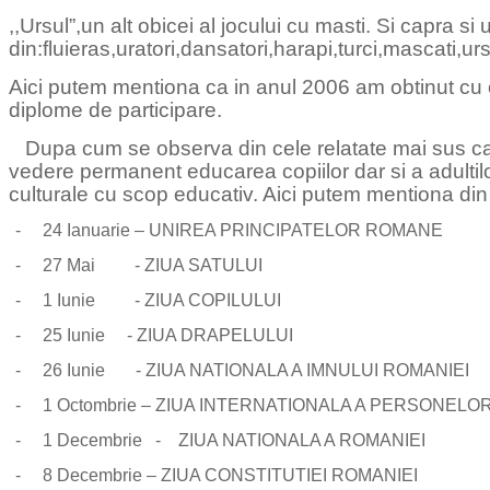
,,Ursul”,un alt obicei al jocului cu masti. Si capra s
din:fluieras,uratori,dansatori,harapi,turci,mascati,urs
Aici putem mentiona ca in anul 2006 am obtinut cu 
diplome de participare.
Dupa cum se observa din cele relatate mai sus caminu
vedere permanent educarea copiilor dar si a adultilor
culturale cu scop educativ. Aici putem mentiona din 
-
24 Ianuarie – UNIREA PRINCIPATELOR ROMANE
-
27 Mai - ZIUA SATULUI
-
1 Iunie - ZIUA COPILULUI
-
25 Iunie - ZIUA DRAPELULUI
-
26 Iunie - ZIUA NATIONALA A IMNULUI ROMANIEI
-
1 Octombrie – ZIUA INTERNATIONALA A PERSONEL
-
1 Decembrie - ZIUA NATIONALA A ROMANIEI
-
8 Decembrie – ZIUA CONSTITUTIEI ROMANIEI