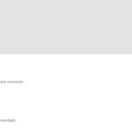
rii comunei....
unitatii...