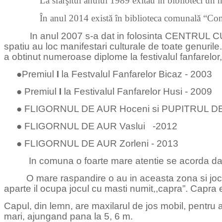
La sfârşitul anului 1989 exitau în biblioteci un
În anul 2014 există în biblioteca comunală “Co
In anul 2007 s-a dat in folosinta CENTRUL CU
spatiu au loc manifestari culturale de toate genur
a obtinut numeroase diplome la festivalul fanfarelor
●Premiul
I
la Festvalul Fanfarelor Bicaz - 2003
● Premiul
I
la Festivalul Fanfarelor Husi - 2009
● FLIGORNUL DE AUR Hoceni si PUPITRUL DE
● FLIGORNUL DE AUR Vaslui -2012
● FLIGORNUL DE AUR Zorleni - 2013
In comuna o foarte mare atentie se acorda datinilor
O mare raspandire o au in aceasta zona si jocurile 
aparte il ocupa jocul cu masti numit,,capra”. Capra e
Capul, din lemn, are maxilarul de jos mobil, pentru 
mari, ajungand pana la 5, 6 m.