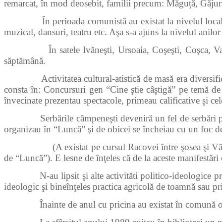
remarcat, în mod deosebit, familii precum: Măguţă, Găjură
În perioada comunistă au existat la nivelul local
muzical, dansuri, teatru etc. Aşa s-a ajuns la nivelul anilor
În satele Ivăneşti, Ursoaia, Coşeşti, Coşca, Valea-Ma
săptămână.
Activitatea cultural-atistică de masă era diversificată
consta în: Concursuri gen “Cine ştie câştigă” pe temă de l
învecinate prezentau spectacole, primeau calificative şi 
Serbările câmpeneşti deveniră un fel de serbări populare l
organizau în “Luncă” şi de obicei se încheiau cu un foc de 
(A existat pe cursul Racovei între şosea şi Vărz
de “Luncă”). E lesne de înţeles că de la aceste manifestări cu
N-au lipsit şi alte activităti politico-ideologice 
ideologic şi bineînţeles practica agricolă de toamnă sau p
Înainte de anul cu pricina au existat în comună o