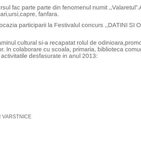
i ursul fac parte parte din fenomenul numit ,,Valaretul
ari,ursi,capre, fanfara.
ocazia participarii la Festivalul concurs ,,DATINI 
l cultural si-a recapatat rolul de odinioara,promovan
. In colaborare cu scoala, primaria, biblioteca comuna
activitatile desfasurate in anul 2013:
OR VARSTNICE