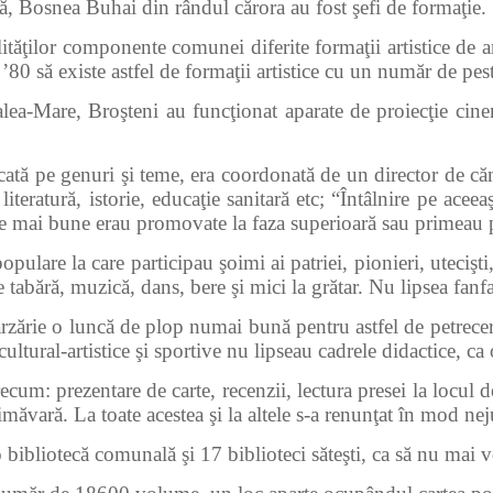
, Bosnea Buhai din rândul cărora au fost şefi de formaţie.
ităţilor componente comunei diferite formaţii artistice de am
 ’80 să existe astfel de formaţii artistice cu un număr de pes
re, Broşteni au funcţionat aparate de proiecţie cinem
 pe genuri şi teme, era coordonată de un director de căm
iteratură, istorie, educaţie sanitară etc; “Întâlnire pe ac
cele mai bune erau promovate la faza superioară sau primeau
a care participau şoimi ai patriei, pionieri, utecişti, tine
tabără, muzică, dans, bere şi mici la grătar. Nu lipsea fanf
ărie o luncă de plop numai bună pentru astfel de petreceri.
ltural-artistice şi sportive nu lipseau cadrele didactice, ca or
precum: prezentare de carte, recenzii, lectura presei la locul 
rimăvară.
La toate acestea şi la altele s-a renunţat în mod ne
 bibliotecă comunală şi 17 biblioteci săteşti, ca să nu mai v