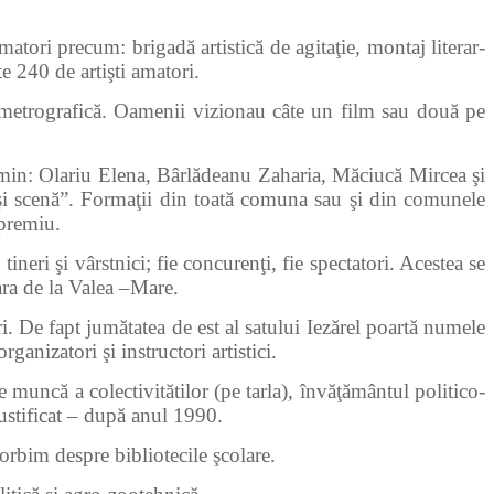
atori precum: brigadă artistică de agitaţie, montaj literar-
te 240 de artişti amatori.
etrografică. Oamenii vizionau câte un film sau două pe
in: Olariu Elena, Bârlădeanu Zaharia, Măciucă Mircea şi
eeaşi scenă”. Formaţii din toată comuna sau şi din comunele
 premiu.
ri şi vârstnici; fie concurenţi, fie spectatori. Acestea se
ara de la Valea –Mare.
 De fapt jumătatea de est al satului Iezărel poartă numele
ganizatori şi instructori artistici.
de muncă a colectivitătilor (pe tarla), învăţământul politico-
justificat – după anul 1990.
orbim despre bibliotecile şcolare.