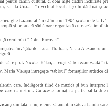
al pentru cămin cultural, ci doar nişte clădiri închiriate p
 sau la Ursoaia în vechiul local al şcolii dărâmat şi acela
 Lazanu aflăm că în anul 1904 şcolarii de la Ivăneşti,
 o amplă şi populară sărbătoare organizată cu ocazia împlin
inţă corul mixt “Doina Racovei”.
 iniţiativa învăţătorilor Luca Th. Ioan, Naciu Alexandru un 
igură.
e prof. Nicolae Bălan, a reuşit să fie recunoscută în ţar
eraşu întregeşte “tabloul” formaţiilor artistice din co
re, îndrăgostit fiind de muzică şi bun interpret la m
 care i-a instruit. Cu aceste formaţii a participat la diferit
in tată-n fiu, e bine să amintim câteva familii care au 