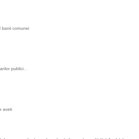
ind banii comunei
rilor publici...
e aveti