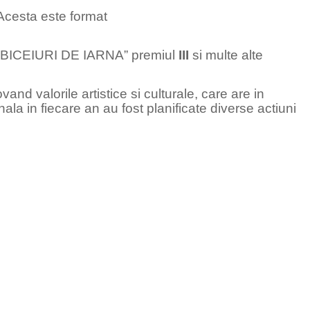
”.Acesta este format
SI OBICEIURI DE IARNA” premiul
III
si multe alte
d valorile artistice si culturale, care are in
la in fiecare an au fost planificate diverse actiuni