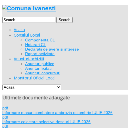
Search
Acasa
Consiliul Local
Componenta CL
Hotarari CL
Declaratii de avere si interese
Raport activitate
Anunturi-achizitii
Anunturi publice
Anunturi licitatii
Anunturi concursuri
Monitorul Oficial Local
Ultimele documente adaugate
pdf
Informare masuri combatere ambrozia octombrie IULIE 2026
pdf
Informare colectare selectiva deseuri IULIE 2026
pdf