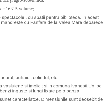
itică şi agro-zootehnică.
r de 16315 volume;
ectacole , cu spatii pentru biblioteca. In acest
 se mandreste cu Fanfara de la Valea Mare deoarece
orul, buhaiul, colindul, etc.
vasluiene si implicit si in comuna Ivanesti.Un loc
benzi inguste si lungi fixate pe o panza.
 sunet carecteristce. Dimensiunile sunt deosebit de