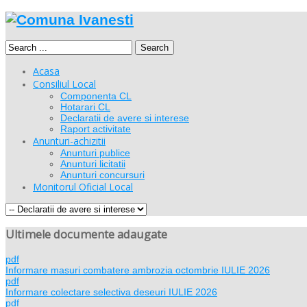
Search
Acasa
Consiliul Local
Componenta CL
Hotarari CL
Declaratii de avere si interese
Raport activitate
Anunturi-achizitii
Anunturi publice
Anunturi licitatii
Anunturi concursuri
Monitorul Oficial Local
Ultimele documente adaugate
pdf
Informare masuri combatere ambrozia octombrie IULIE 2026
pdf
Informare colectare selectiva deseuri IULIE 2026
pdf