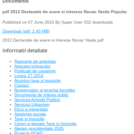
Documents
pdf
2012 Declaratie de avere si interese Novac Vasile
Popular
Published on 07 June 2015
By
Super User
932 downloads
Download
(
pdf,
2.43 MB
)
2012 Declaratie de avere si interese Novac Vasile.pdf
Informatii detaliate
Rapoarte de activitate
Aparatul primarului
Publicatii de casatorie
Legea 17-2014
Anunturi taxe si impozite
Contact
Nomenclator si ierarhia functiilor
Documente de interes public
Serviciul Achizitii Publice
Serviciul Urbanism
Etica si integritate
Asistenta sociala
Taxe si impozite
Cereri si tipizate Taxe si Impozite
Alegeri prezidentiale 2025
Proiecte POAD