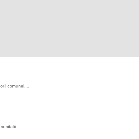
rii comunei....
unitatii...