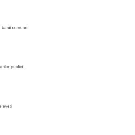
ind banii comunei
rilor publici...
e aveti