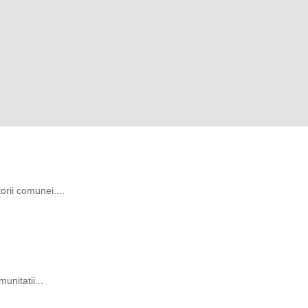
rii comunei....
unitatii...