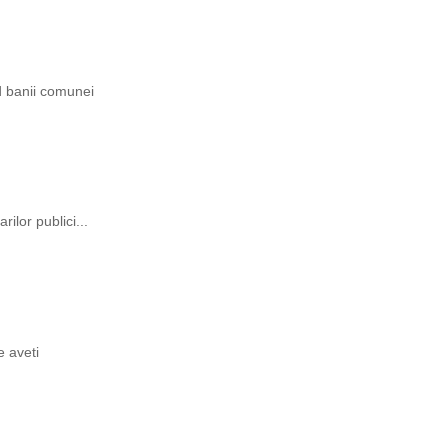
ind banii comunei
rilor publici...
e aveti