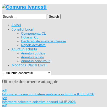
Search
Acasa
Consiliul Local
Componenta CL
Hotarari CL
Declaratii de avere si interese
Raport activitate
Anunturi-achizitii
Anunturi publice
Anunturi licitatii
Anunturi concursuri
Monitorul Oficial Local
Ultimele documente adaugate
pdf
Informare masuri combatere ambrozia octombrie IULIE 2026
pdf
Informare colectare selectiva deseuri IULIE 2026
pdf